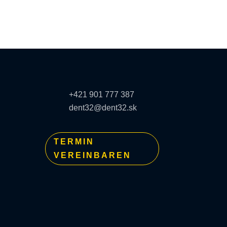
KONTAKT
+421 901 777 387
é
dent32@dent32.sk
lka
TERMIN
VEREINBAREN
N