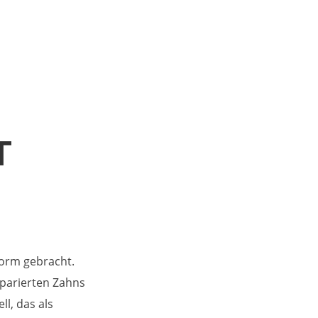
T
Form gebracht.
äparierten Zahns
l, das als