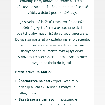
ohľaduplne vykonáva potrebné ošetrenia
zúbkov. Po stretnutí s ňou budete mať zdravé
zúbky a dobrý pocit z návštevy.
Je skvelá, má božskú trpezlivosť a dokáže
ošetriť aj vystrašené a ustráchané deti ,
bez toho aby museli ísť do celkovej anestézie.
Dokáže sa postarať o každého malého pacienta,
venuje sa tiež ošetrovaniu detí s rôznym
znevýhodnením, mentálnym aj fyzickým.
S dôverou môžete zveriť starostlivosť o zuby
svojho pokladu do jej rúk.
Prečo práve Dr. Matić?
Špecialistka na deti
– trpezlivosť, milý
prístup a veľa skúseností s malými aj
citlivými deťmi
Bez stresu a s úsmevom
– postupuje