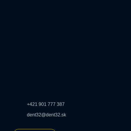
Naše ceny
Čítajte
Kontakt
KDE NÁS NÁJDETE
Žltá 2, 2/a, Slnečnice Južné Mesto
851 07 Bratislava – Petržalka
OTVÁRACIE HODINY
Pon – Pia 9:00 – 17:00
KONTAKT
+421 901 777 387
dent32@dent32.sk