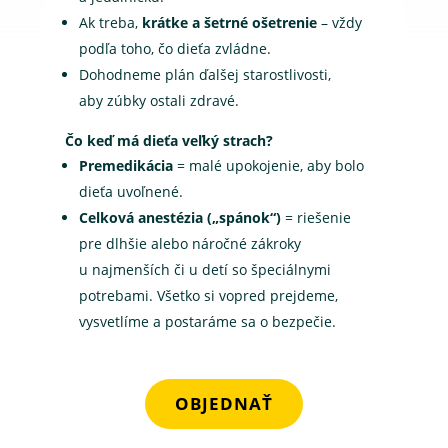
Ak treba,
krátke a šetrné ošetrenie
– vždy
podľa toho, čo dieťa zvládne.
Dohodneme plán ďalšej starostlivosti,
aby zúbky ostali zdravé.
Čo keď má dieťa veľký strach?
Premedikácia
= malé upokojenie, aby bolo
dieťa uvoľnené.
Celková anestézia („spánok“)
= riešenie
pre dlhšie alebo náročné zákroky
u najmenších či u detí so špeciálnymi
potrebami. Všetko si vopred prejdeme,
vysvetlíme a postaráme sa o bezpečie.
OBJEDNAŤ