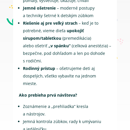
pomaly, vysvetľuje, ukazuje, chváli
Jemné ošetrenie
– moderné postupy
a techniky šetrné k detským zúbkom
Riešenie aj pre veľký strach
– keď je to
potrebné, vieme dieťa
upokojiť
sirupom/tabletkou
(premedikácia)
alebo ošetriť
„v spánku“
(celková anestézia) –
bezpečne, pod dohľadom a len po dohode
s rodičmi.
Rodinný prístup
– ošetrujeme deti aj
dospelých, všetko vybavíte na jednom
mieste.
Ako prebieha prvá návšteva?
Zoznámenie a „prehliadka“ kresla
a nástrojov.
Jemná kontrola zúbkov, rady k umývaniu
a jedálničku.