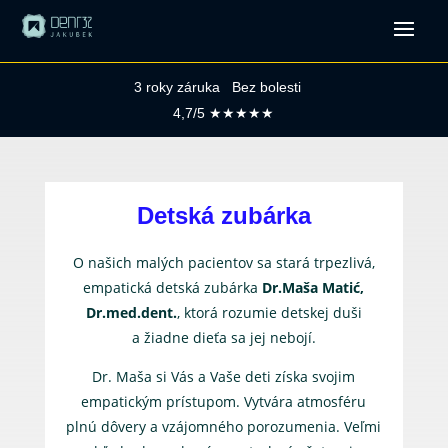
3 roky záruka Bez bolesti
4,7/5 ★★★★★
Detská zubárka
O našich malých pacientov sa stará trpezlivá,
empatická detská zubárka
Dr.Maša Matić,
Dr.med.dent.
, ktorá rozumie detskej duši
a žiadne dieťa sa jej nebojí.
Dr. Maša si Vás a Vaše deti získa svojim
empatickým prístupom. Vytvára atmosféru
plnú dôvery a vzájomného porozumenia. Veľmi