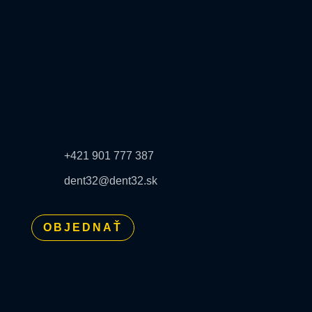
Žltá 2, 2/a, Slnečnice Južné Mesto
851 07 Bratislava – Petržalka
OTVÁRACIE HODINY
Pon – Pia 9:00 – 17:00
KONTAKT
+421 901 777 387
dent32@dent32.sk
OBJEDNAŤ