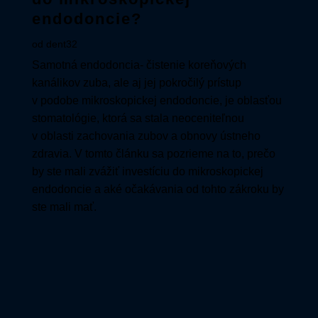
endodoncie?
od
dent32
Samotná endodoncia- čistenie koreňových
kanálikov zuba, ale aj jej pokročilý prístup
v podobe mikroskopickej endodoncie, je oblasťou
stomatológie, ktorá sa stala neoceniteľnou
v oblasti zachovania zubov a obnovy ústneho
zdravia. V tomto článku sa pozrieme na to, prečo
by ste mali zvážiť investíciu do mikroskopickej
endodoncie a aké očakávania od tohto zákroku by
ste mali mať.