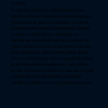
od
dent32
Pri detskej zubárke je najdôležitejšia súhra
citlivého prístupu a modernej pedostomatológie,
vďaka ktorej sa dieťa cíti bezpečne a zároveň
dostáva kvalitnú odbornú starostlivosť. Detská
zubárka na našej klinike v Bratislave sa
špecializuje na pedostomatológiu a venuje sa
nielen liečbe zubov, ale aj prevencii a výchove
detí k správnemu zdraviu ústnej dutiny. Kladie
dôraz na individuálny, citlivý a empatický prístup
ku každému malému pacientovi – bez ohľadu
na vek, skúsenosti či zdravotný stav, aby si spolu
vytvorili zdravý vzťah založený na dôvere.
Návšteva zubára nemusí byť pre deti stresujúca.