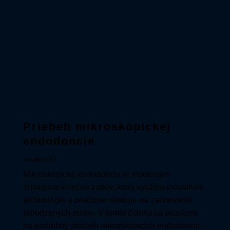
Priebeh mikroskopickej
endodoncie
od
dent32
Mikroskopická endodoncia je moderným
prístupom k liečbe zubov, ktorý využíva inovatívne
technológie a precízne nástroje na zachovanie
prirodzených zubov. V tomto článku sa pozrieme
na podrobný priebeh mikroskopickej endodoncie –