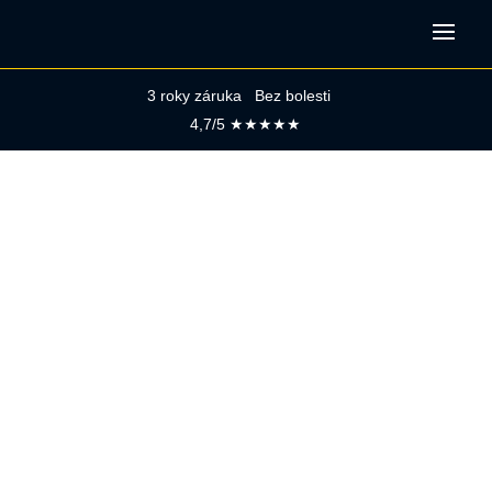
3 roky záruka Bez bolesti
4,7/5 ★★★★★
POROVNANIE
ZÁKROKOV
MIKROSKOPICKÁ
ENDODONCIA