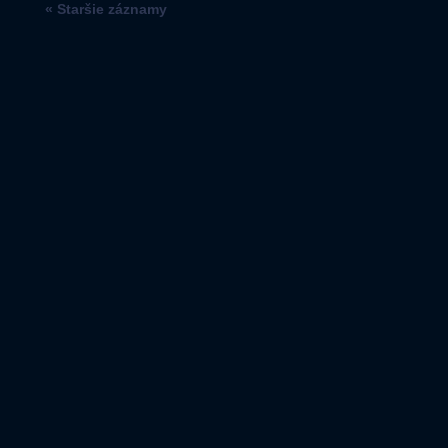
« Staršie záznamy
Kto sme
Čo ponúkame
Naše ceny
Čítajte
Kontakt
KDE NÁS NÁJDETE