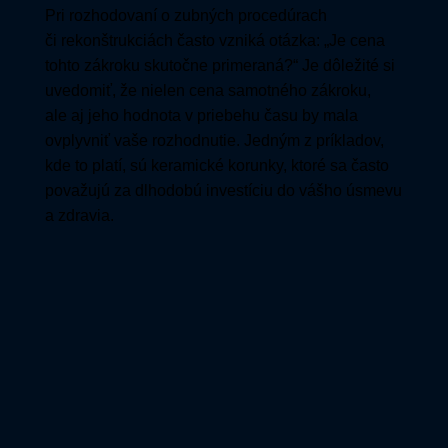
Pri rozhodovaní o zubných procedúrach
či rekonštrukciách často vzniká otázka: „Je cena
tohto zákroku skutočne primeraná?“ Je dôležité si
uvedomiť, že nielen cena samotného zákroku,
ale aj jeho hodnota v priebehu času by mala
ovplyvniť vaše rozhodnutie. Jedným z príkladov,
kde to platí, sú keramické korunky, ktoré sa často
považujú za dlhodobú investíciu do vášho úsmevu
a zdravia.