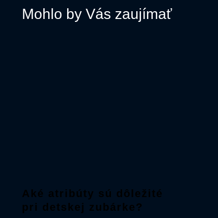
Mohlo by Vás zaujímať
Aké atribúty sú dôležité
pri detskej zubárke?